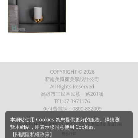
COPYRIGHT © 2026
新南美窗簾美學設計公司
All Rights Reserved
高雄市三民區民族一路201號
TEL:07-3971176
免付費電話：0800-882009
本網站使用 Cookies 為您提供更好的服務。繼續瀏
Design by 橘子新創網頁設計
Host by
Foxpro 系統開發
整合行銷
覽本網站，即表示您同意使用 Cookies。
【閱讀隱私權政策】
整合行銷